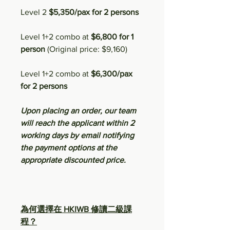
Level 2
$5,350/pax for 2 persons
Level 1+2 combo at
$6,800 for 1
person
(Original price: $9,160)
Level 1+2 combo at
$6,300/pax
for 2 persons
Upon placing an order, our team
will reach the applicant within 2
working days by email notifying
the payment options at the
appropriate discounted price.
為何選擇在 HKIWB 修讀二級課
程？