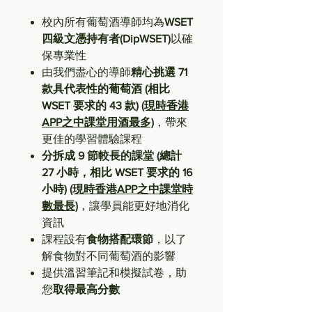
校內所有葡萄酒導師均為
WSET
四級文憑持有者(DipWSET)
以確
保專業性
由我們盡心的導師
精心挑選 71
款具代表性的葡萄酒 (相比
WSET 要求的 43 款)
(現時香港
APP之中課堂用酒最多)
，帶來
更佳的學習體驗課程
分拆成 9 節較長的課堂 (總計
27 小時，相比 WSET 要求的 16
小時)
(現時香港APP之中課堂時
數最長)
，讓學員能更好地消化
資訊
課程設有
食物搭配環節
，以了
解食物對不同葡萄酒的影響
提供溫習筆記和模擬試卷，助
您
取得最高分數