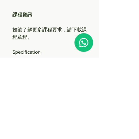
課程資訊
如欲了解更多課程要求，請下載課
程章程。
Specification
WSET Level 2 Systematic
Approach to Tasting Wine®(SAT)
時間表
請以英語頁面查看最新時間表
教材、考試和教學語言
英語教材
節數
英語考試
粵語教學